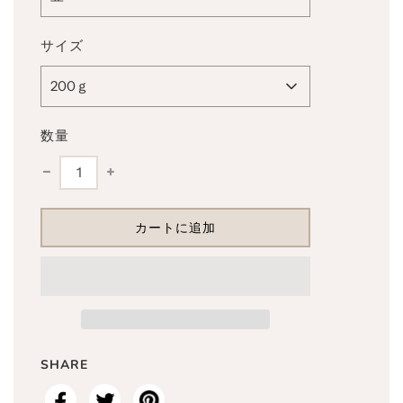
サイズ
200ｇ
数量
読
カートに追加
み
込
み
中
.
.
.
SHARE