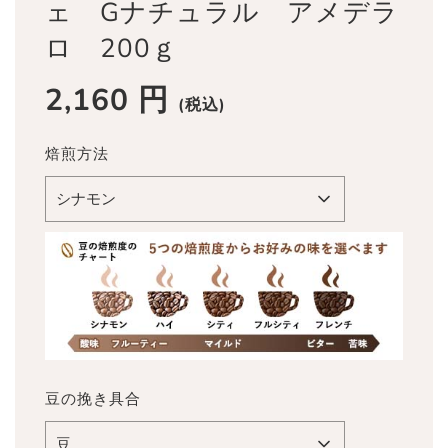
ェ Gナチュラル アメデラ
ロ 200ｇ
2,160 円
セ
通
(税込)
ー
常
ル
価
焙煎方法
ス
格
プ
シナモン
ラ
イ
ス
豆の挽き具合
豆