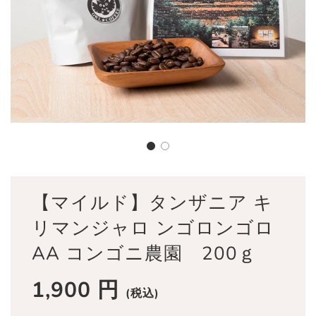
【マイルド】タンザニア キ
リマンジャロ ンゴロンゴロ
AA コンゴニ農園 200ｇ
1,900 円
セ
通
(税込)
ー
常