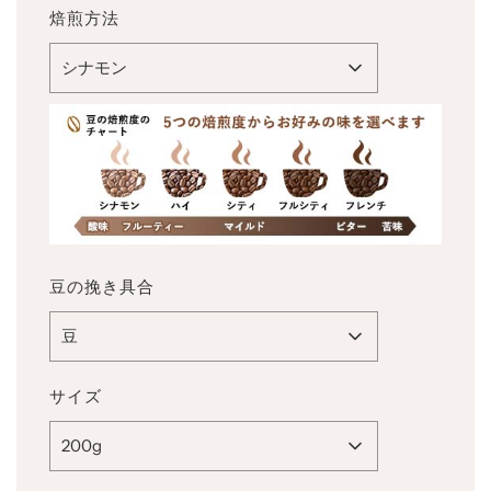
ル
価
焙煎方法
ス
格
プ
シナモン
ラ
イ
ス
豆の挽き具合
豆
サイズ
200g