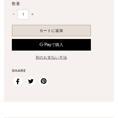
数量
読
カートに追加
み
込
み
中
.
別のお支払い方法
.
.
SHARE