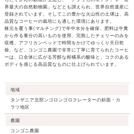
界最大の自然動物園」などとも讃えられ、世界自然遺産に
登録されています。そしてこの豊かな火山性の土壌は、高
品質なコーヒーの栽培にも適した環境にあります。
株元を覆う事(マルチング)で年中水分を確保、肥料は牛糞
から作る養分の高いものを使用、完熟したチェリーのみを
収穫、アフリカンベッドで時間をかけてゆっくり天日乾
燥、など、コンゴニ農園で非常に丁寧に育てられたコーヒ
ーは、口全体に広がる芳醇な柑橘系の酸味と、コクのある
ボディを感じる高品質なものに仕上げられています。
地域
タンザニア北部ンゴロンゴロクレーターの斜面・カ
ラツ地区
農園
コンゴニ農園