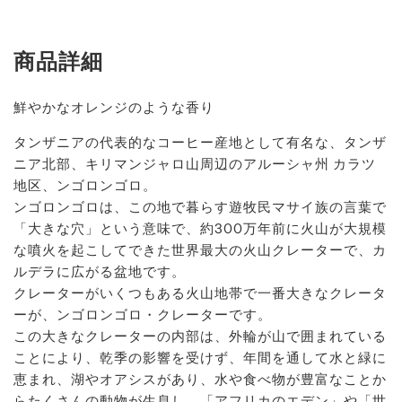
商品詳細
鮮やかなオレンジのような香り
タンザニアの代表的なコーヒー産地として有名な、タンザ
ニア北部、キリマンジャロ山周辺のアルーシャ州 カラツ
地区、ンゴロンゴロ。
ンゴロンゴロは、この地で暮らす遊牧民マサイ族の言葉で
「大きな穴」という意味で、約300万年前に火山が大規模
な噴火を起こしてできた世界最大の火山クレーターで、カ
ルデラに広がる盆地です。
クレーターがいくつもある火山地帯で一番大きなクレータ
ーが、ンゴロンゴロ・クレーターです。
この大きなクレーターの内部は、外輪が山で囲まれている
ことにより、乾季の影響を受けず、年間を通して水と緑に
恵まれ、湖やオアシスがあり、水や食べ物が豊富なことか
らたくさんの動物が生息し、「アフリカのエデン」や「世