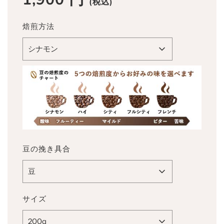
(税込)
ー
常
ル
価
焙煎方法
ス
格
プ
シナモン
ラ
イ
ス
豆の挽き具合
豆
サイズ
200g