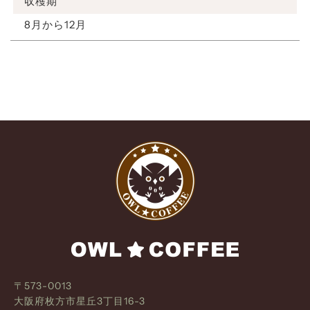
収穫期
8月から12月
〒573-0013
大阪府枚方市星丘3丁目16-3