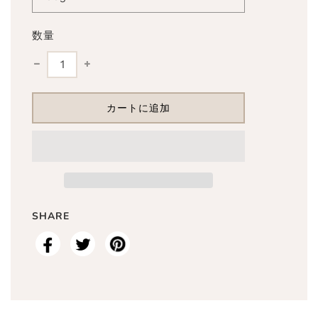
数量
読
カートに追加
み
込
み
中
.
.
.
SHARE